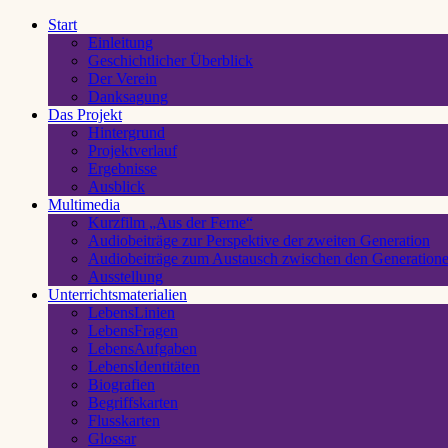
Start
Einleitung
Geschichtlicher Überblick
Der Verein
Danksagung
Das Projekt
Hintergrund
Projektverlauf
Ergebnisse
Ausblick
Multimedia
Kurzfilm „Aus der Ferne“
Audiobeiträge zur Perspektive der zweiten Generation
Audiobeiträge zum Austausch zwischen den Generation
Ausstellung
Unterrichtsmaterialien
LebensLinien
LebensFragen
LebensAufgaben
LebensIdentitäten
Biografien
Begriffskarten
Flusskarten
Glossar