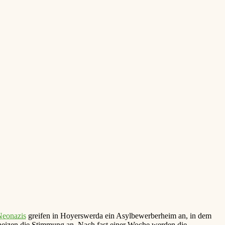
Neonazis
greifen in Hoyerswerda ein Asylbewerberheim an, in dem
heizen die Stimmung an. Nach fast einer Woche werden die