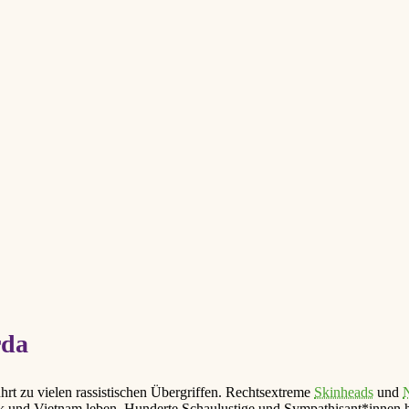
rda
t zu vielen rassistischen Übergriffen. Rechtsextreme
Skinheads
und
k und Vietnam leben. Hunderte Schaulustige und Sympathisant*innen 